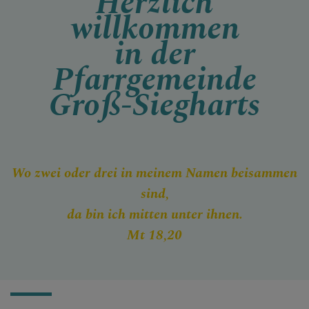
Herzlich
INFORMATIONEN
willkommen
in der
Pfarrgemeinde
BILDERGALERIE
Groß-Siegharts
Wo zwei oder drei in meinem Namen
beisammen
sind,
da bin ich mitten unter ihnen.
Mt 18,20