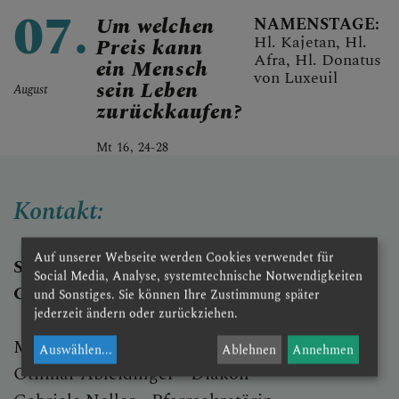
07.
Um welchen
NAMENSTAGE:
Hl. Kajetan, Hl.
Preis kann
Afra, Hl. Donatus
ein Mensch
von Luxeuil
sein Leben
August
zurückkaufen?
Mt 16, 24-28
Kontakt:
Auf unserer Webseite werden Cookies verwendet für
Stadtpfarre St. Johannes der Täufer
Social Media, Analyse, systemtechnische Notwendigkeiten
Groß-Siegharts
und Sonstiges. Sie können Ihre Zustimmung später
jederzeit ändern oder zurückziehen.
Mag. P. Peter Budrewicz SSCC - Moderator
Auswählen
...
Ablehnen
Annehmen
Othmar Ableidinger - Diakon